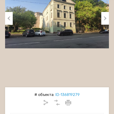
Previous
Next
# объекта:
ID-136819279