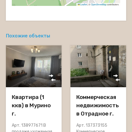
Leaflet
|
©
OpenStreetMap
contributors
Похожие объекты
Квартира (1
Коммерческая
ккв) в Мурино
недвижимость
г.
в Отрадное г.
Арт. 138977671 В
Арт. 137373155
продаже ухоженная,
Коммерческое