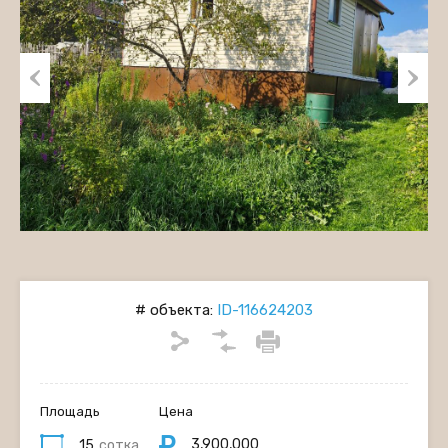
Previous
Next
# объекта:
ID-116624203
Площадь
Цена
3,900,000
15
сотка