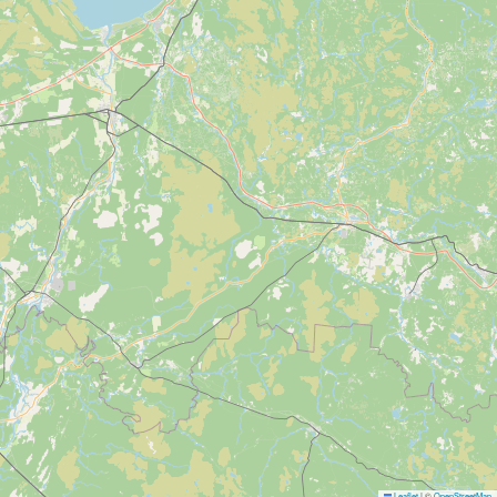
Leaflet
|
©
OpenStreetMap