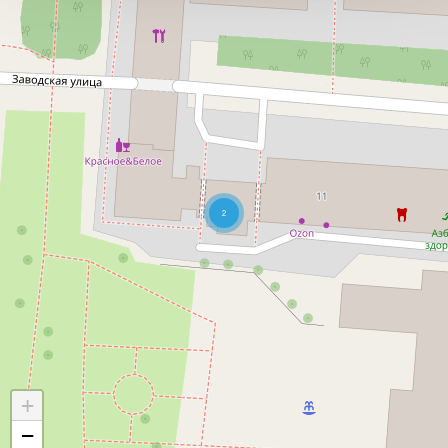
2
+
−