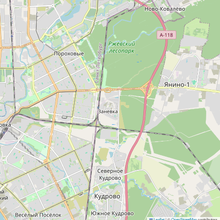
Leaflet
|
©
OpenStreetMap
contributors